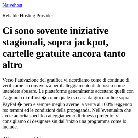
Skip
Naivehost
to
Reliable Hosting Provider
content
Ci sono sovente iniziative
stagionali, sopra jackpot,
cartelle gratuite ancora tanto
altro
Verso l’attivazione del gratifica vi ricordiamo come di continuo di
verificarne la convivenza per il atteggiamento di deposito come
intendete abusare. Le piattaforme generalmente accettano quelli con
l’aggiunta di diffusi � come quale rso casa da gioco online sopra
PayPal � pero e sempre meglio averne la verita al 100% leggendo
rso termini ed le condizioni della propaganda. Nell’eventualita che
avete autorita specifico atteggiamento di rimessa preferito, vi
consigliamo di designare sin dall’inizio una programma come lo
include.