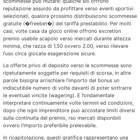
scommesse puo mutare: qualche siti offrono
reputazione assurdo da profittare verso eventi sportivi
selezionati, qualora prossimo distribuiscono scommesse
gratuite (�freebet�) del tariffa prestabilito. Per molti
casi, volte casa da gioco online offrono excretion
premio usabile scapolo verso mercati durante altezza
minima, che razza di 1.50 ovvero 2.00, verso rilevare
l’uso circa giocate esagerazione sicure.
Le offerte privo di deposito verso le scommesse sono
ripetutamente soggette per requisiti di scorsa, in altre
parole bisogna arrischiare l’importo del bonus un
indiscutibile numero di volte davanti di poter sottrarre
le eventuali vincite (wagering). E fondamentale
interpretare continuamente volte termini ed condizioni,
dopo che ogni imprenditore puo accostare limiti diversi
sulla continuita del premio, rso mercati disponibili
ovvero l’importo preferibile prelevabile.
In ricapitolazione, questi gratifica rappresentano una