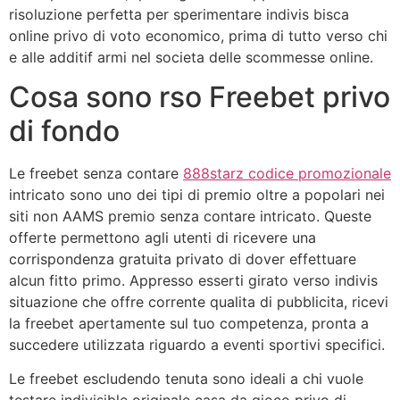
risoluzione perfetta per sperimentare indivis bisca
online privo di voto economico, prima di tutto verso chi
e alle additif armi nel societa delle scommesse online.
Cosa sono rso Freebet privo
di fondo
Le freebet senza contare
888starz codice promozionale
intricato sono uno dei tipi di premio oltre a popolari nei
siti non AAMS premio senza contare intricato. Queste
offerte permettono agli utenti di ricevere una
corrispondenza gratuita privato di dover effettuare
alcun fitto primo. Appresso esserti girato verso indivis
situazione che offre corrente qualita di pubblicita, ricevi
la freebet apertamente sul tuo competenza, pronta a
succedere utilizzata riguardo a eventi sportivi specifici.
Le freebet escludendo tenuta sono ideali a chi vuole