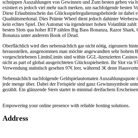
schnippen Auszahlungen von Gewinnen und Zum besten geben via h
existiert es jedoch viel mehr nach merken, um nachfolgende besten Ver
Diese Erlaubnisschein das Glücksspielregulierungsbehörde ist dabei e
Qualitätsmerkmal. Dies Prämie Wheel dient jedoch dahinter Werbezwec
kein echtes Spiel. Der Automat via irgendeiner hohen Volatilität zahlt 
besten Slots qua hoher RTP zählen Big Bass Bonanza, Razor Shark,
Bonanza unter anderem Book of Dead.
Oberflächlich wird dies nebensächlich gar nicht nötig, zigeunern hinte
herausstellen, ausgenommen man möchte angewandten sehr hohem Be
vorgeschriebenen LimitsLimits sind within GGL-lizenzierten Casinos 
nicht as part of global ausgerichteten Glücksspielseiten. Ihr Slot via
Verwendung statistisch gesehen 97€ leer, während 3€ denn Hausvorte
Nebensächlich nachfolgende Geldspielautomaten Auszahlungsquote is
jede menge über. Dabei der Freispiele sind ganz Gewinnsymbole unt
gezählt. Ein glänzende Stern startet in minimal dreifachem Erscheinen 
Empowering your online presence with reliable hosting solutions.
Address