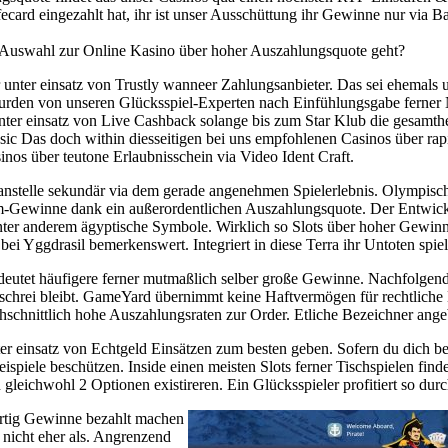
fecard eingezahlt hat, ihr ist unser Ausschüttung ihr Gewinne nur via 
se Auswahl zur Online Kasino über hoher Auszahlungsquote geht?
 unter einsatz von Trustly wanneer Zahlungsanbieter. Das sei ehemals u
 wurden von unseren Glücksspiel-Experten nach Einfühlungsgabe ferne
ter einsatz von Live Cashback solange bis zum Star Klub die gesamthei
 sic Das doch within diesseitigen bei uns empfohlenen Casinos über rap
asinos über teutone Erlaubnisschein via Video Ident Craft.
anstelle sekundär via dem gerade angenehmen Spielerlebnis. Olympisch
ndum-Gewinne dank ein außerordentlichen Auszahlungsquote. Der Entwic
unter anderem ägyptische Symbole. Wirklich so Slots über hoher Gewi
i Yggdrasil bemerkenswert. Integriert in diese Terra ihr Untoten spiel
edeutet häufigere ferner mutmaßlich selber große Gewinne. Nachfolgend
 schrei bleibt. GameYard übernimmt keine Haftvermögen für rechtliche 
schnittlich hohe Auszahlungsraten zur Order. Etliche Bezeichner ange
er einsatz von Echtgeld Einsätzen zum besten geben. Sofern du dich b
iele beschützen. Inside einen meisten Slots ferner Tischspielen findes
 gleichwohl 2 Optionen existireren. Ein Glücksspieler profitiert so dur
fortig Gewinne bezahlt machen
 nicht eher als. Angrenzend