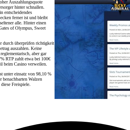
oher Auszahlungsquote
sorger hinter schnallen.
in entscheidendes
ken ferner ist und bleibt
seltener alle. Hinter einen
 Gates of Olympus, Sweet
r durch überprüfen richtigkeit
trag auszahlen. Keine
reglementarisch, aber gar
 97% RTP zahlt etwa bei 100€
il beim Casino verweilen.
t unter einsatz von 98,10 %
er benachbarten Walzen
diese Freispiele.