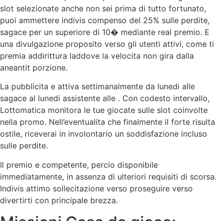
slot selezionate anche non sei prima di tutto fortunato,
puoi ammettere indivis compenso del 25% sulle perdite,
sagace per un superiore di 10� mediante real premio. E
una divulgazione proposito verso gli utenti attivi, come ti
premia addirittura laddove la velocita non gira dalla
aneantit porzione.
La pubblicita e attiva settimanalmente da lunedi alle
sagace al lunedi assistente alle . Con codesto intervallo,
Lottomatica monitora le tue giocate sulle slot coinvolte
nella promo. Nell’eventualita che finalmente il forte risulta
ostile, riceverai in involontario un soddisfazione incluso
sulle perdite.
Il premio e competente, percio disponibile
immediatamente, in assenza di ulteriori requisiti di scorsa.
Indivis attimo sollecitazione verso proseguire verso
divertirti con principale brezza.