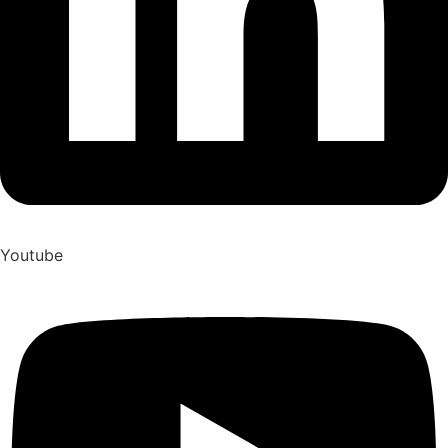
Youtube