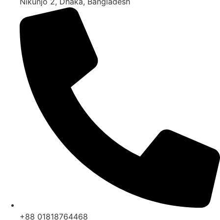
Nikunjo 2, Dhaka, Bangladesh
+88 01818764468