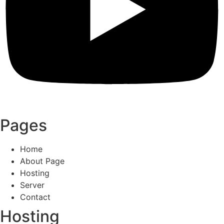
Pages
Home
About Page
Hosting
Server
Contact
Hosting