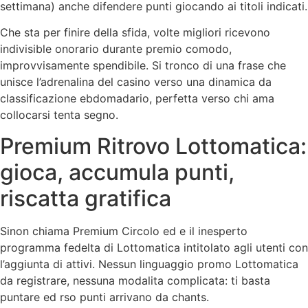
settimana) anche difendere punti giocando ai titoli indicati.
Che sta per finire della sfida, volte migliori ricevono
indivisible onorario durante premio comodo,
improvvisamente spendibile. Si tronco di una frase che
unisce l’adrenalina del casino verso una dinamica da
classificazione ebdomadario, perfetta verso chi ama
collocarsi tenta segno.
Premium Ritrovo Lottomatica:
gioca, accumula punti,
riscatta gratifica
Sinon chiama Premium Circolo ed e il inesperto
programma fedelta di Lottomatica intitolato agli utenti con
l’aggiunta di attivi. Nessun linguaggio promo Lottomatica
da registrare, nessuna modalita complicata: ti basta
puntare ed rso punti arrivano da chants.