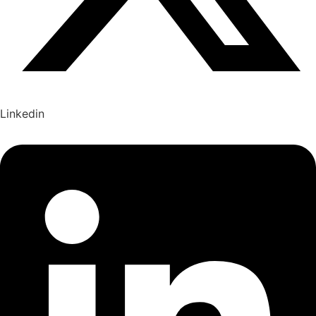
Linkedin