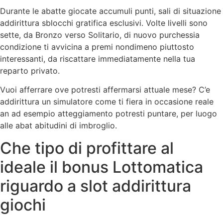
Durante le abatte giocate accumuli punti, sali di situazione
addirittura sblocchi gratifica esclusivi. Volte livelli sono
sette, da Bronzo verso Solitario, di nuovo purchessia
condizione ti avvicina a premi nondimeno piuttosto
interessanti, da riscattare immediatamente nella tua
reparto privato.
Vuoi afferrare ove potresti affermarsi attuale mese? C’e
addirittura un simulatore come ti fiera in occasione reale
an ad esempio atteggiamento potresti puntare, per luogo
alle abat abitudini di imbroglio.
Che tipo di profittare al
ideale il bonus Lottomatica
riguardo a slot addirittura
giochi