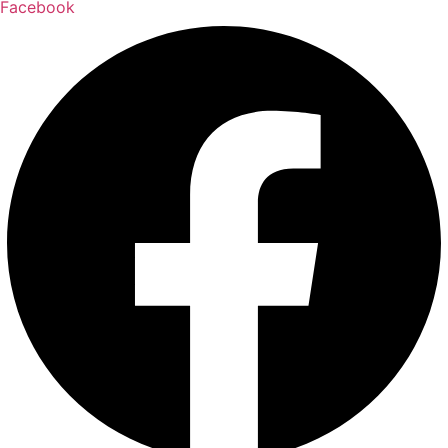
Facebook