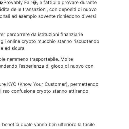
l �Provably Fair�, e fattibile provare durante
idita delle transazioni, con depositi di nuovo
zionali ad esempio sovente richiedono diversi
r percorrere da istituzioni finanziarie
 gli online crypto mucchio stanno riscuotendo
le ed sicura.
vole nemmeno trasportabile. Molte
 rendendo l’esperienza di gioco di nuovo con
ocedure KYC (Know Your Customer), permettendo
ui rso confusione crypto stanno attirando
enefici quale vanno ben ulteriore la facile