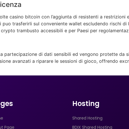
licenza
lte casino bitcoin con l’aggiunta di resistenti a restrizion
i puo trasferirli sul conveniente wallet escludendo rischi d
ne crypto trambusto accessibili e per Paesi per regolamentaz
la partecipazione di dati sensibili ed vengono protette da s
isione avanzati a riparare le sessioni di gioco, offrendo 
ges
Hosting
me
Shared Hosting
ut Page
BDIX Shared Hosting