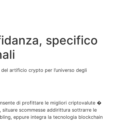
fidanza, specifico
ali
el artificio crypto per l’universo degli
ente di profittare le migliori criptovalute �
, situare scommesse addirittura sottrarre le
mbling, eppure integra la tecnologia blockchain