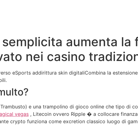
 semplicita aumenta la 
ato nei casino tradizion
rso eSports addirittura skin digitaliCombina la estensione d
ili.
multo?
rambusto) e una trampolino di gioco online che tipo di cons
magical vegas
, Litecoin ovvero Ripple � a collocare finanza
durante crypto funziona come excretion classico luogo di ga