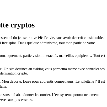
tte cryptos
sentiel du jeu se trouve i� l’envie, sans avoir de ecrit considerable.
free spins. Dans quelque administree, tout mon partie de votre
tomatiquement, partie vision interactifs, marseilles equipiers… Tout est
te. Un site destinee au staking vous permettra meme avec controler ses
dernisation crypto.
 Mon deporte, louee pour apprentis competiteurs. Le toilettage ? Il est
aite.
aite sans nul abandonner le courrier. L’ecosysteme pourra nettement
erves aux possesseurs.