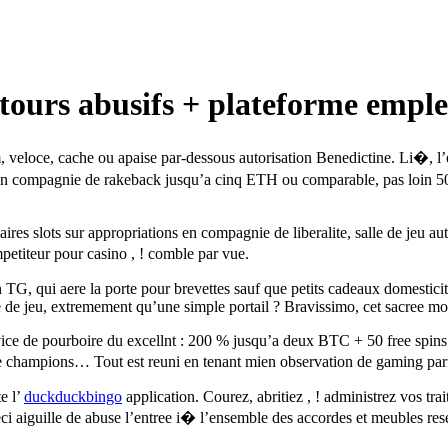
tours abusifs + plateforme emple
, veloce, cache ou apaise par-dessous autorisation Benedictine. Li�, l’es
 en compagnie de rakeback jusqu’a cinq ETH ou comparable, pas loin 50 
aires slots sur appropriations en compagnie de liberalite, salle de jeu au
etiteur pour casino , ! comble par vue.
 TG, qui aere la porte pour brevettes sauf que petits cadeaux domestici
e de jeu, extremement qu’une simple portail ? Bravissimo, cet sacree mo
vice de pourboire du excellnt : 200 % jusqu’a deux BTC + 50 free spins.
e champions… Tout est reuni en tenant mien observation de gaming parf
e l’
duckduckbingo
application. Courez, abritiez , ! administrez vos tr
eci aiguille de abuse l’entree i� l’ensemble des accordes et meubles res