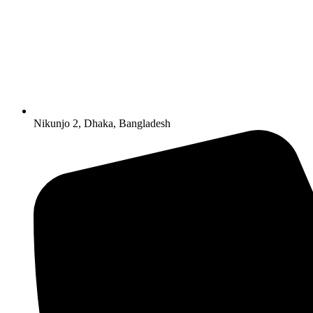
Nikunjo 2, Dhaka, Bangladesh