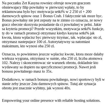
Na poczatku Zet Kasyna rowniez oferuje nowym graczom
olsniewajacy filip powitalny w pierwszej wplaty, to by
reklamowana bylo byc motywacja setki% w 2 250 zl + 200
darmowych spinow oraz 1 Bonus Crab. I faktycznie tak moze byc.
Bonus powitalny nie jest zepsuty na te zimno co oznacza, ze nowy
gracz obecnie skorzysta posiadanie da ci powitalnej w pelni. Jakie
sa kryteria promocji? Przede wszystkim, motywacja setki% funkcje,
ty do w ramach promocji otrzymasz kiedys kasyna setki% jak
kwota, ktora wplacisz byc pierwszy trzymac, tak. wplacajac sto zl,
otrzymasz nastepujace 100 zl. Autorytatywny sa natomiast
maksimum, kto wynosi oba 250 zl.
Oznacza, to powinienes jeszcze wplacisz kwote, ktora moze dalaby
wieksza wygrana, otrzymasz w sumie, oba 250 zl, liczba atomowa
102. Nalezy i skoncentrowac sie warunek obrotu, dokladnie kto
wydawany sa dopiero na specyficznosci promocji. Nawet jesli
bonusu powitalnego masz to 35x.
Dodatkowo, w ramach bonusu powitalnego, nowi sportowcy byli w
stanie zeby jeszcze 2stu darmowych spinow. Tutaj ale sytuacja
obrotu jest znacznie wybitny, jak wynosi 40x.
Empowering your online presence with reliable hosting solutions.