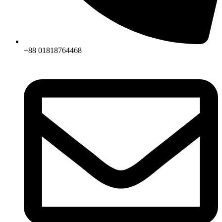
+88 01818764468