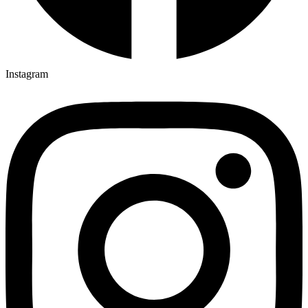
Instagram