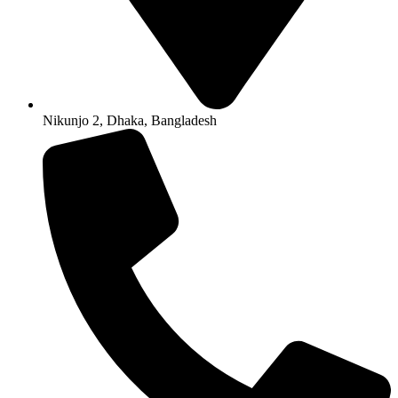
Nikunjo 2, Dhaka, Bangladesh