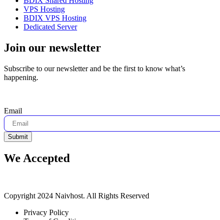
BDIX Shared Hosting
VPS Hosting
BDIX VPS Hosting
Dedicated Server
Join our newsletter
Subscribe to our newsletter and be the first to know what’s
happening.
Email
Submit
We Accepted
Copyright 2024 Naivhost. All Rights Reserved
Privacy Policy