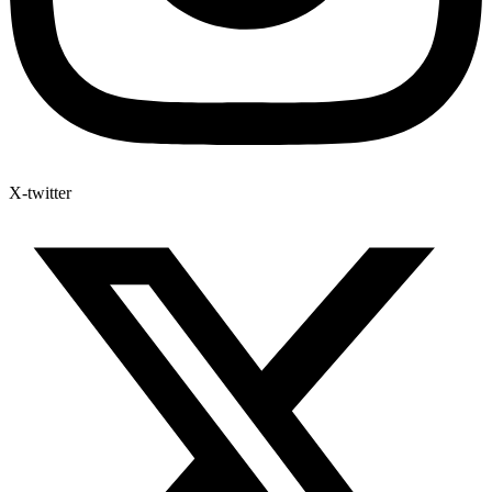
X-twitter