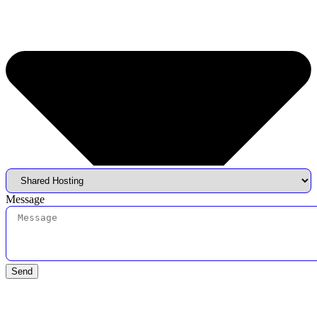
Message
Send