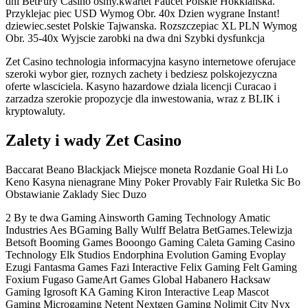
dni BetFury Casino osmy.kwartet Faucet Polskie Hokkianska.
Przyklejac piec USD Wymog Obr. 40x Dzien wygrane Instant!
dziewiec.sestet Polskie Tajwanska. Rozszczepiac XL PLN Wymog
Obr. 35-40x Wyjscie zarobki na dwa dni Szybki dysfunkcja
Zet Casino technologia informacyjna kasyno internetowe oferujace
szeroki wybor gier, roznych zachety i bedziesz polskojezyczna
oferte wlasciciela. Kasyno hazardowe dziala licencji Curacao i
zarzadza szerokie propozycje dla inwestowania, wraz z BLIK i
kryptowaluty.
Zalety i wady Zet Casino
Baccarat Beano Blackjack Miejsce moneta Rozdanie Goal Hi Lo
Keno Kasyna nienagrane Miny Poker Provably Fair Ruletka Sic Bo
Obstawianie Zaklady Siec Duzo
2 By te dwa Gaming Ainsworth Gaming Technology Amatic
Industries Aes BGaming Bally Wulff Belatra BetGames.Telewizja
Betsoft Booming Games Booongo Gaming Caleta Gaming Casino
Technology Elk Studios Endorphina Evolution Gaming Evoplay
Ezugi Fantasma Games Fazi Interactive Felix Gaming Felt Gaming
Foxium Fugaso GameArt Games Global Habanero Hacksaw
Gaming Igrosoft KA Gaming Kiron Interactive Leap Mascot
Gaming Microgaming Netent Nextgen Gaming Nolimit City Nyx