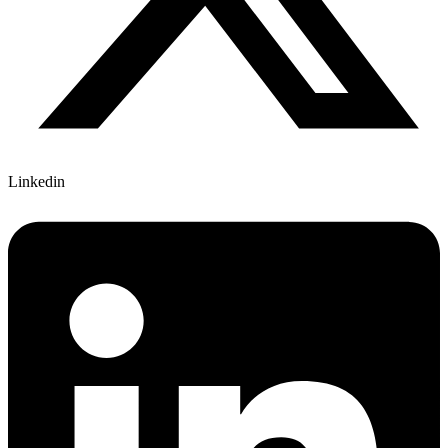
Linkedin