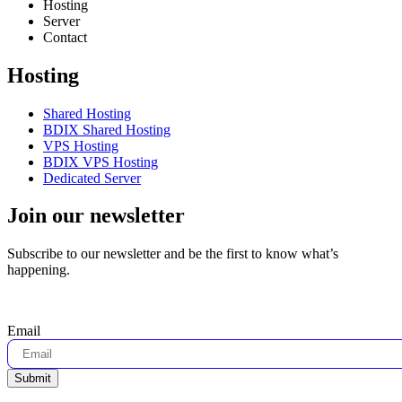
Hosting
Server
Contact
Hosting
Shared Hosting
BDIX Shared Hosting
VPS Hosting
BDIX VPS Hosting
Dedicated Server
Join our newsletter
Subscribe to our newsletter and be the first to know what’s
happening.
Email
Submit