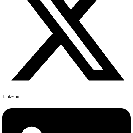
Linkedin