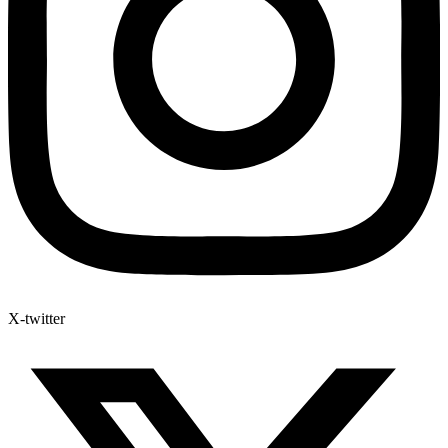
X-twitter