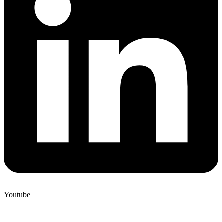
Youtube