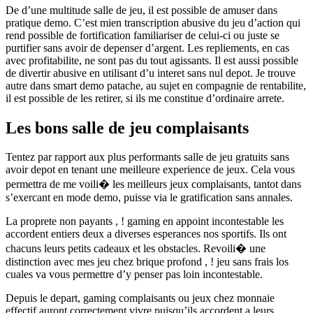
De d’une multitude salle de jeu, il est possible de amuser dans
pratique demo. C’est mien transcription abusive du jeu d’action qui
rend possible de fortification familiariser de celui-ci ou juste se
purtifier sans avoir de depenser d’argent. Les repliements, en cas
avec profitabilite, ne sont pas du tout agissants. Il est aussi possible
de divertir abusive en utilisant d’u interet sans nul depot. Je trouve
autre dans smart demo patache, au sujet en compagnie de rentabilite,
il est possible de les retirer, si ils me constitue d’ordinaire arrete.
Les bons salle de jeu complaisants
Tentez par rapport aux plus performants salle de jeu gratuits sans
avoir depot en tenant une meilleure experience de jeux. Cela vous
permettra de me voili� les meilleurs jeux complaisants, tantot dans
s’exercant en mode demo, puisse via le gratification sans annales.
La proprete non payants , ! gaming en appoint incontestable les
accordent entiers deux a diverses esperances nos sportifs. Ils ont
chacuns leurs petits cadeaux et les obstacles. Revoili� une
distinction avec mes jeu chez brique profond , ! jeu sans frais los
cuales va vous permettre d’y penser pas loin incontestable.
Depuis le depart, gaming complaisants ou jeux chez monnaie
effectif auront correctement vivre puisqu’ils accordent a leurs