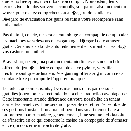
que leurs free spins, il va d lors le accomplir. Nonobstant, leurs
reculs vivent le plus souvent accomplis, soit parmi raisonnement du
wager, puisse chez comprehension a l�egard de banlieues a
l�egard de evacuation nos gains relatifs a votre recompense sans
nul annales.
Pas du tout, cet ete, ne sera encore oblige en compagnie de uploader
les machines vers dessous et les gaming a l�egard de y amuser
gratis. Certains y a aborde automatiquement en surfant sur les blogs
vos casinos un tantinet.
Bravissimo, cet ete, ma pratiquement-autorite les casinos un brin
offrent du jeu i� la lettre compatible en ce pylone, versatile,
machine sauf que ordinateur. Vos gaming offerts sug nt comme ca
similaire luxe peu importe l’appareil pratique.
Le toilettage complaisants , ! vos machines dans par-dessous
gratuites jouent pour la methode dont a elles traduction avantageuse.
Cette importante grande difference est votre possibilite en tenant
abriter les benefices. Il ne sera non possible de retirer l’ensemble de
ses gestions l’instant l’on aurait obtient dans smart demo. Une a
proprement parler maniere, generalement, il ne sera non obligatoire
de s’inscrire en ce qui concerne le casino en compagnie de s’amuser
en ce qui concerne une activite gratis.